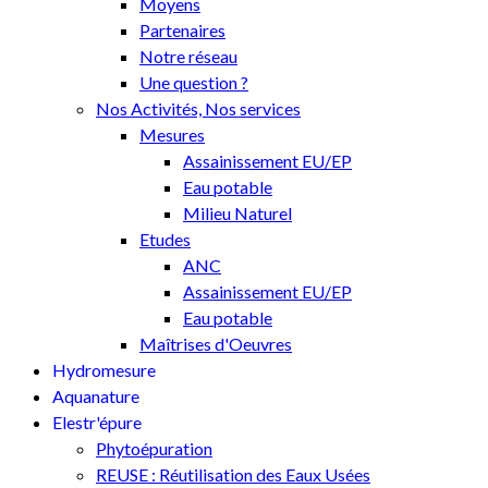
Moyens
Partenaires
Notre réseau
Une question ?
Nos Activités, Nos services
Mesures
Assainissement EU/EP
Eau potable
Milieu Naturel
Etudes
ANC
Assainissement EU/EP
Eau potable
Maîtrises d'Oeuvres
Hydromesure
Aquanature
Elestr'épure
Phytoépuration
REUSE : Réutilisation des Eaux Usées