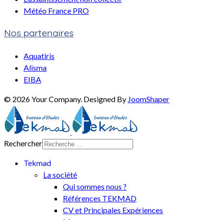
Météo France PRO
Nos partenaires
Aquatiris
Alisma
EIBA
© 2026 Your Company. Designed By
JoomShaper
Rechercher
Tekmad
La société
Qui sommes nous ?
Références TEKMAD
CV et Principales Expériences