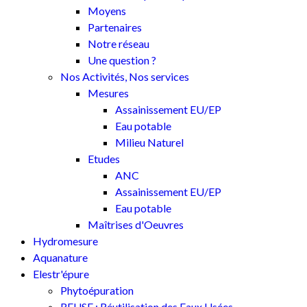
Moyens
Partenaires
Notre réseau
Une question ?
Nos Activités, Nos services
Mesures
Assainissement EU/EP
Eau potable
Milieu Naturel
Etudes
ANC
Assainissement EU/EP
Eau potable
Maîtrises d'Oeuvres
Hydromesure
Aquanature
Elestr'épure
Phytoépuration
REUSE : Réutilisation des Eaux Usées