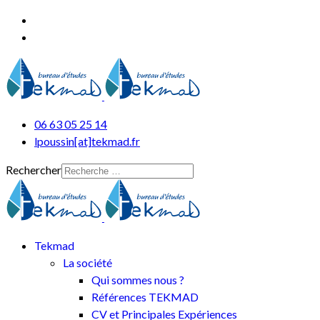
06 63 05 25 14
lpoussin[at]tekmad.fr
Rechercher
Tekmad
La société
Qui sommes nous ?
Références TEKMAD
CV et Principales Expériences