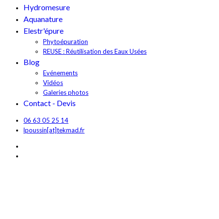
Hydromesure
Aquanature
Elestr'épure
Phytoépuration
REUSE : Réutilisation des Eaux Usées
Blog
Evénements
Vidéos
Galeries photos
Contact - Devis
06 63 05 25 14
lpoussin[at]tekmad.fr