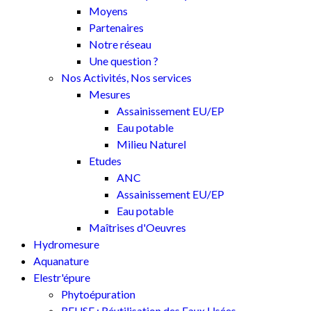
Moyens
Partenaires
Notre réseau
Une question ?
Nos Activités, Nos services
Mesures
Assainissement EU/EP
Eau potable
Milieu Naturel
Etudes
ANC
Assainissement EU/EP
Eau potable
Maîtrises d'Oeuvres
Hydromesure
Aquanature
Elestr'épure
Phytoépuration
REUSE : Réutilisation des Eaux Usées