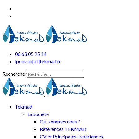
06 63 05 25 14
lpoussin[at]tekmad.fr
Rechercher
Tekmad
La société
Qui sommes nous ?
Références TEKMAD
CV et Principales Expériences