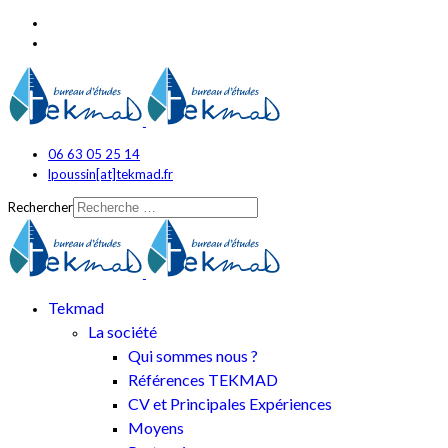
06 63 05 25 14
lpoussin[at]tekmad.fr
Rechercher
Tekmad
La société
Qui sommes nous ?
Références TEKMAD
CV et Principales Expériences
Moyens