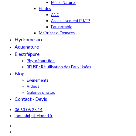
Milieu Naturel
Etudes
ANC
Assainissement EU/EP
Eau potable
Maîtrises d'Oeuvres
Hydromesure
Aquanature
Elestr'épure
Phytoépuration
REUSE : Réutilisation des Eaux Usées
Blog
Evénements
Vidéos
Galeries photos
Contact - Devis
06 63 05 25 14
lpoussin[at]tekmad.fr