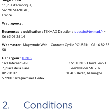
11, rue d’Armorique,
56190 MUZILLAC,
France
Web agency
:
Responsable publication
: TEKMAD Direction :
lpoussin@tekmad.fr
–
06 63 05 25 14
Webmaster
: Magnytude Web – Contact : Cyrille POUSSIN - 06 16 82 58
58
Hébergeur
:
IONOS
1&1 Internet SARL 1&1 IONOS Cloud GmbH
7, place de la Gare Greifswalder Str. 207
BP 70109 10405 Berlin, Allemagne
57200 Sarreguemines Cedex
2. Conditions