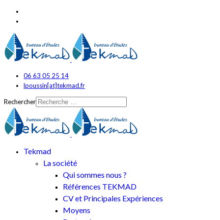
06 63 05 25 14
lpoussin[at]tekmad.fr
Rechercher
Tekmad
La société
Qui sommes nous ?
Références TEKMAD
CV et Principales Expériences
Moyens