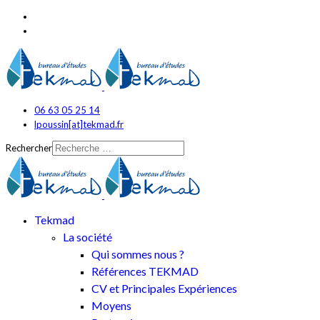
06 63 05 25 14
lpoussin[at]tekmad.fr
Rechercher
Tekmad
La société
Qui sommes nous ?
Références TEKMAD
CV et Principales Expériences
Moyens